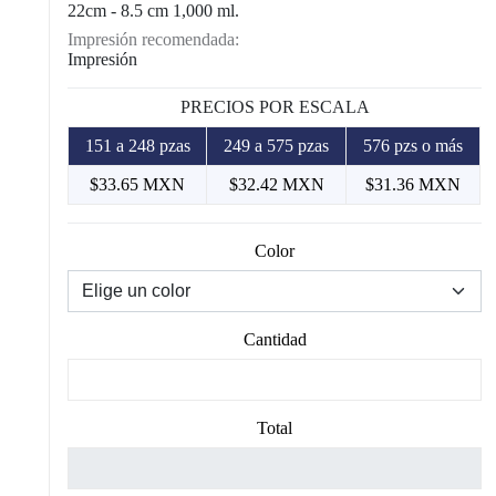
22cm - 8.5 cm 1,000 ml.
Impresión recomendada:
Impresión
PRECIOS POR ESCALA
151 a 248 pzas
249 a 575 pzas
576 pzs o más
$33.65 MXN
$32.42 MXN
$31.36 MXN
Color
Cantidad
Total