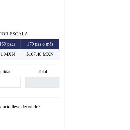
 POR ESCALA
169 pzas
170 pzs o más
1.1 MXN
$107.48 MXN
ntidad
Total
oducto lleve decorado?