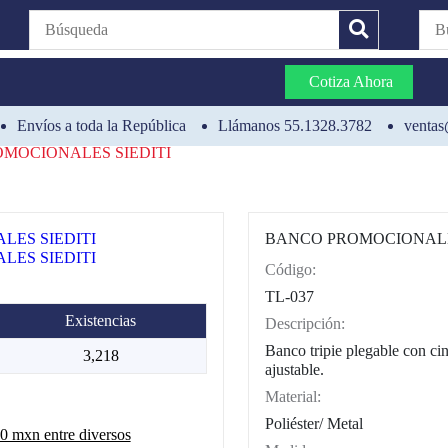
Cotiza Ahora
Envíos a toda la República
Llámanos 55.1328.3782
ventas
MOCIONALES SIEDITI
BANCO PROMOCIONALE
Código:
CAT0002
TL-037
Existencias
Descripción:
Banco tripie plegable con cin
3,218
ajustable.
Material:
Poliéster/ Metal
 mxn entre diversos