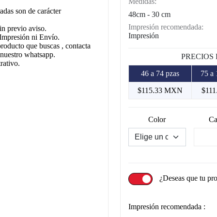
Medidas:
adas son de carácter
48cm - 30 cm
Impresión recomendada:
in previo aviso.
Impresión
Impresión ni Envío.
producto que buscas , contacta
 nuestro whatsapp.
PRECIOS
rativo.
46 a 74 pzas
75 a 
$115.33 MXN
$11
Color
Ca
¿Deseas que tu pr
Impresión recomendada :