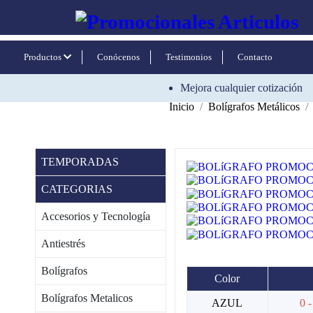
Productos
Conócenos
Testimonios
Contacto
Mejora cualquier cotización
Inicio
Bolígrafos Metálicos
TEMPORADAS
CATEGORIAS
Accesorios y Tecnología
Antiestrés
Bolígrafos
Color
Bolígrafos Metalicos
AZUL
0 -