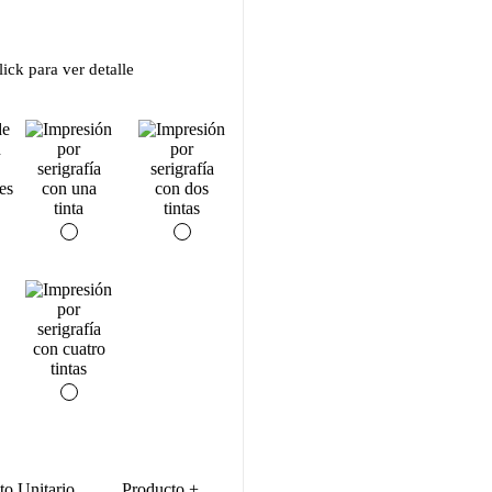
ick para ver detalle
to Unitario
Producto +