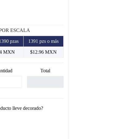
 POR ESCALA
1390 pzas
1391 pzs o más
.4 MXN
$12.96 MXN
ntidad
Total
oducto lleve decorado?