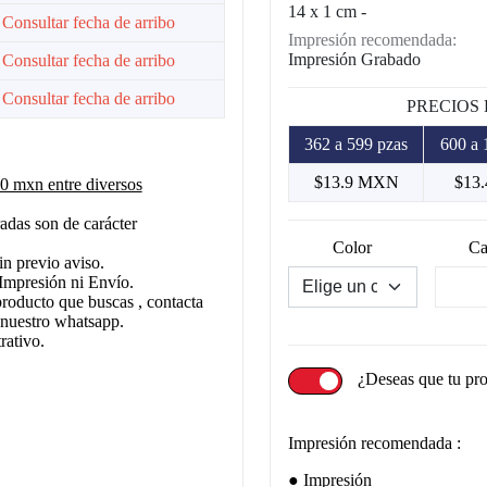
14 x 1 cm -
 Consultar fecha de arribo
Impresión recomendada:
Impresión Grabado
 Consultar fecha de arribo
 Consultar fecha de arribo
PRECIOS
362 a 599 pzas
600 a 
$13.9 MXN
$13
 mxn entre diversos
adas son de carácter
Color
Ca
in previo aviso.
Impresión ni Envío.
producto que buscas , contacta
 nuestro whatsapp.
rativo.
¿Deseas que tu pr
Impresión recomendada :
Impresión