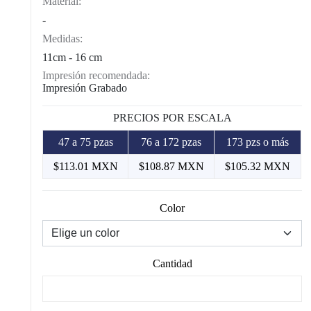
Material:
-
Medidas:
11cm - 16 cm
Impresión recomendada:
Impresión Grabado
PRECIOS POR ESCALA
47 a 75 pzas
76 a 172 pzas
173 pzs o más
$113.01 MXN
$108.87 MXN
$105.32 MXN
Color
Cantidad