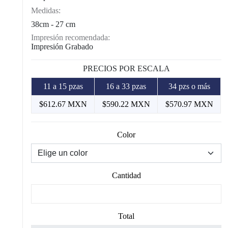
Medidas:
38cm - 27 cm
Impresión recomendada:
Impresión Grabado
PRECIOS POR ESCALA
11 a 15 pzas
16 a 33 pzas
34 pzs o más
$612.67 MXN
$590.22 MXN
$570.97 MXN
Color
Cantidad
Total