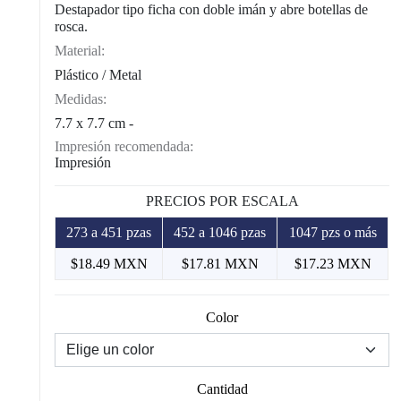
Destapador tipo ficha con doble imán y abre botellas de
rosca.
Material:
Plástico / Metal
Medidas:
7.7 x 7.7 cm -
Impresión recomendada:
Impresión
PRECIOS POR ESCALA
273 a 451 pzas
452 a 1046 pzas
1047 pzs o más
$18.49 MXN
$17.81 MXN
$17.23 MXN
Color
Cantidad