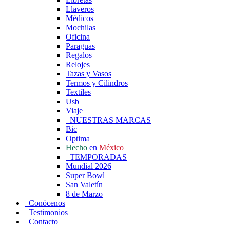
Llaveros
Médicos
Mochilas
Oficina
Paraguas
Regalos
Relojes
Tazas y Vasos
Termos y Cilindros
Textiles
Usb
Viaje
NUESTRAS MARCAS
Bic
Optima
Hecho
en
México
TEMPORADAS
Mundial 2026
Super Bowl
San Valetín
8 de Marzo
Conócenos
Testimonios
Contacto