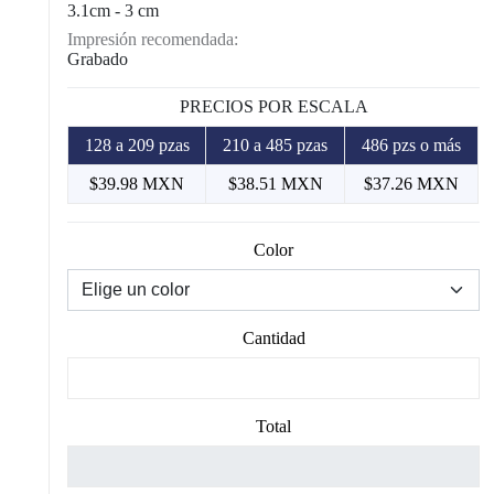
3.1cm - 3 cm
Impresión recomendada:
Grabado
PRECIOS POR ESCALA
128 a 209 pzas
210 a 485 pzas
486 pzs o más
$39.98 MXN
$38.51 MXN
$37.26 MXN
Color
Cantidad
Total