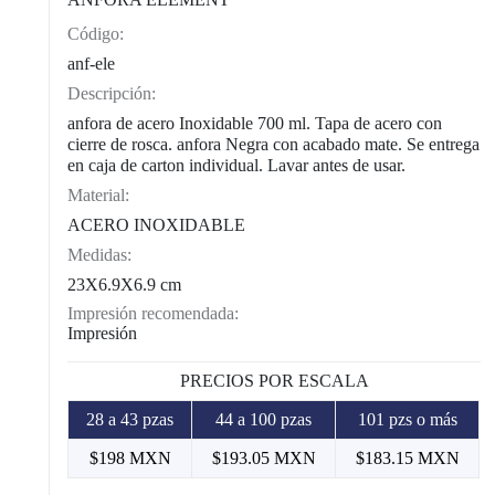
Código:
CAT0003
anf-ele
Descripción:
anfora de acero Inoxidable 700 ml. Tapa de acero con
cierre de rosca. anfora Negra con acabado mate. Se entrega
en caja de carton individual. Lavar antes de usar.
Material:
ACERO INOXIDABLE
Medidas:
23X6.9X6.9 cm
Impresión recomendada:
Impresión
PRECIOS POR ESCALA
28 a 43 pzas
44 a 100 pzas
101 pzs o más
$198 MXN
$193.05 MXN
$183.15 MXN