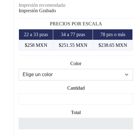
Impresión recomendada:
Impresión Grabado
PRECIOS POR ESCALA
22 a 33 pzas
34 a 77 pzas
78 pzs o más
$258 MXN
$251.55 MXN
$238.65 MXN
Color
Cantidad
Total