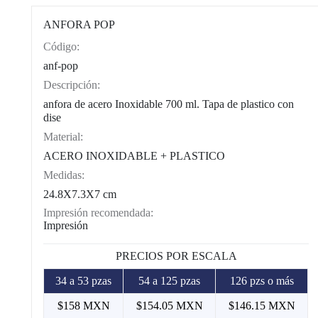
ANFORA POP
Código:
CAT0003
anf-pop
Descripción:
anfora de acero Inoxidable 700 ml. Tapa de plastico con
dise
Material:
ACERO INOXIDABLE + PLASTICO
Medidas:
24.8X7.3X7 cm
Impresión recomendada:
Impresión
PRECIOS POR ESCALA
34 a 53 pzas
54 a 125 pzas
126 pzs o más
$158 MXN
$154.05 MXN
$146.15 MXN