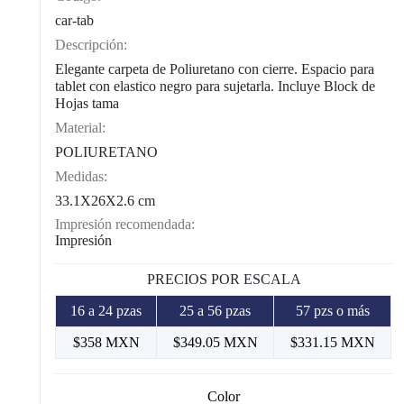
car-tab
Descripción:
Elegante carpeta de Poliuretano con cierre. Espacio para
tablet con elastico negro para sujetarla. Incluye Block de
Hojas tama
Material:
POLIURETANO
Medidas:
33.1X26X2.6 cm
Impresión recomendada:
Impresión
PRECIOS POR ESCALA
16 a 24 pzas
25 a 56 pzas
57 pzs o más
$358 MXN
$349.05 MXN
$331.15 MXN
Color