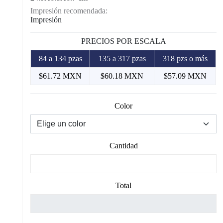
Impresión recomendada:
Impresión
PRECIOS POR ESCALA
84 a 134 pzas
135 a 317 pzas
318 pzs o más
$61.72 MXN
$60.18 MXN
$57.09 MXN
Color
Cantidad
Total