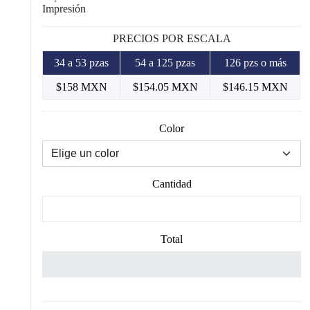
Impresión
PRECIOS POR ESCALA
34 a 53 pzas
54 a 125 pzas
126 pzs o más
$158 MXN
$154.05 MXN
$146.15 MXN
Color
Cantidad
Total