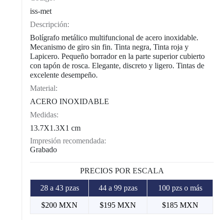
iss-met
Descripción:
Bolígrafo metálico multifuncional de acero inoxidable.
Mecanismo de giro sin fin. Tinta negra, Tinta roja y
Lapicero. Pequeño borrador en la parte superior cubierto
con tapón de rosca. Elegante, discreto y ligero. Tintas de
excelente desempeño.
Material:
ACERO INOXIDABLE
Medidas:
13.7X1.3X1 cm
Impresión recomendada:
Grabado
PRECIOS POR ESCALA
28 a 43 pzas
44 a 99 pzas
100 pzs o más
$200 MXN
$195 MXN
$185 MXN