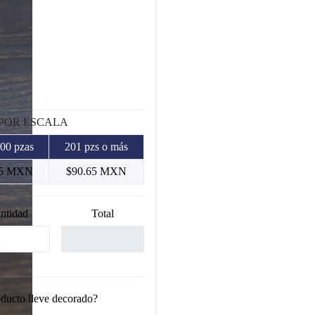
 POR ESCALA
200 pzas
201 pzs o más
55 MXN
$90.65 MXN
ntidad
Total
oducto lleve decorado?