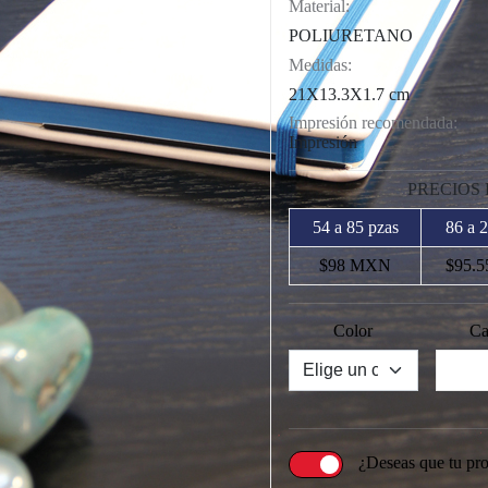
Material:
POLIURETANO
Medidas:
21X13.3X1.7 cm
Impresión recomendada:
Impresión
PRECIOS
54 a 85 pzas
86 a 
$98 MXN
$95.
Color
Ca
¿Deseas que tu pr