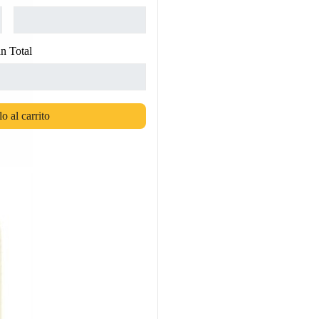
n Total
o al carrito