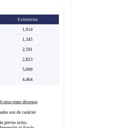
Existencias
1,914
1,345
2,591
2,823
5,009
4,464
 mxn entre diversos
adas son de carácter
in previo aviso.
Impresión ni Envío.