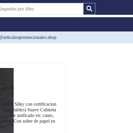
@articulospromocionales.shop
 optico Silky con certificacion
 sustentables) Suave Cubierta
de color unificado en: canto,
e liston. Con sobre de papel en
da.