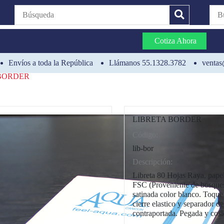
Cotiza Ahora
Envíos a toda la República
Llámanos 55.1328.3782
ventas
BORDER
LIBRETA BORDER
Código:
CAT0003
lib-bor
Descripción:
Libreta 80 Hojas Raya, papel
FSC (Proveniente de bosques
satinada color blanco. Toque 
cierre elastico y separador d
contraportada. Pegada y cosi