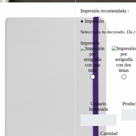
Impresión recomendada :
Impresión
Selecciona tu decorado. Da cl
Impresión
Unitario
Produc
Impresión
Cantidad