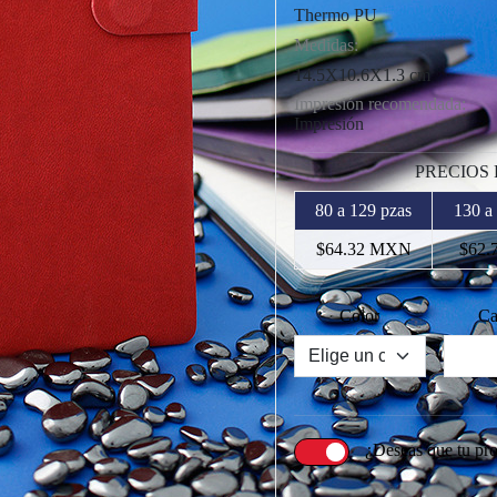
Thermo PU
Medidas:
14.5X10.6X1.3 cm
Impresión recomendada:
Impresión
PRECIOS
80 a 129 pzas
130 a
$64.32 MXN
$62.
Color
Ca
¿Deseas que tu pr