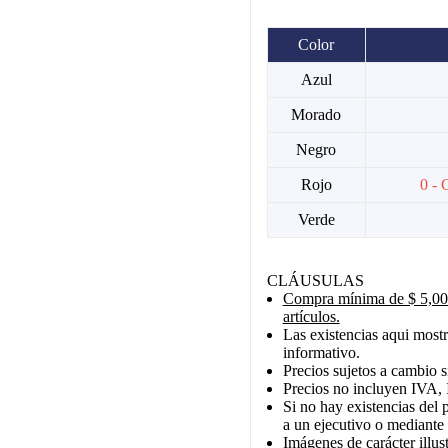
Color
Azul
Morado
Negro
Rojo
0 - 
Verde
CLÁUSULAS
Compra mínima de $ 5,000
artículos.
Las existencias aqui mostr
informativo.
Precios sujetos a cambio s
Precios no incluyen IVA, 
Si no hay existencias del 
a un ejecutivo o mediante
Imágenes de carácter illust