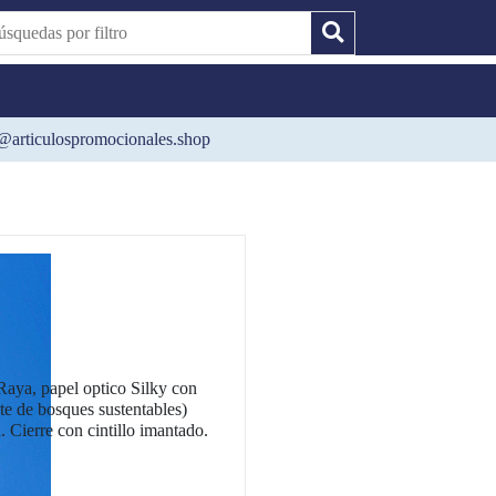
@articulospromocionales.shop
 Raya, papel optico Silky con
te de bosques sustentables)
 Cierre con cintillo imantado.