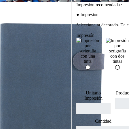
Impresión recomendada :
Impresión
Selecciona tu decorado. Da cl
Impresión
Unitario
Produc
Impresión
Cantidad