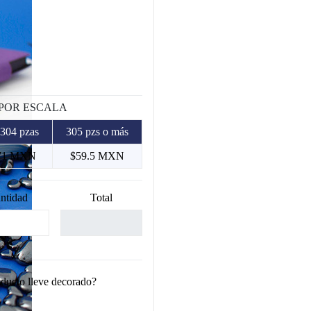
 POR ESCALA
 304 pzas
305 pzs o más
71 MXN
$59.5 MXN
ntidad
Total
oducto lleve decorado?