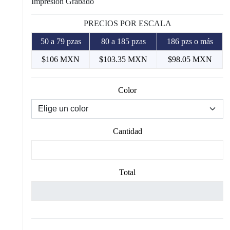
Impresión Grabado
PRECIOS POR ESCALA
50 a 79 pzas
80 a 185 pzas
186 pzs o más
$106 MXN
$103.35 MXN
$98.05 MXN
Color
Cantidad
Total