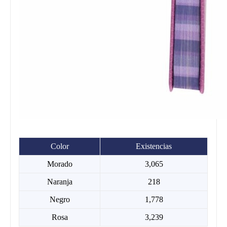
Color
Existencias
Morado
3,065
Naranja
218
Negro
1,778
Rosa
3,239