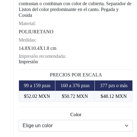
contrastan o combinan con color de cubierta. Separador de
Liston del color predominante en el canto. Pegada y
Cosida
Material:
POLIURETANO
Medidas:
14.8X10.4X1.8 cm
Impresión recomendada:
Impresión
PRECIOS POR ESCALA
99 a 159 pzas
160 a 376 pzas
377 pzs o más
$52.02 MXN
$50.72 MXN
$48.12 MXN
Color