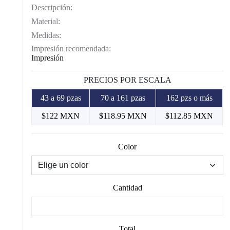
Descripción:
Material:
Medidas:
Impresión recomendada:
Impresión
PRECIOS POR ESCALA
43 a 69 pzas
70 a 161 pzas
162 pzs o más
$122 MXN
$118.95 MXN
$112.85 MXN
Color
Cantidad
Total