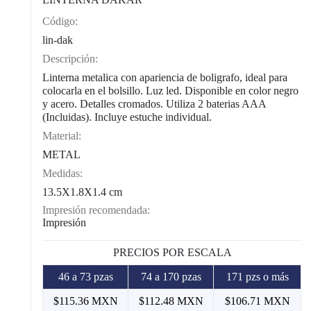
Código:
CAT0003
lin-dak
Descripción:
Linterna metalica con apariencia de boligrafo, ideal para
colocarla en el bolsillo. Luz led. Disponible en color negro
y acero. Detalles cromados. Utiliza 2 baterias AAA
(Incluidas). Incluye estuche individual.
Material:
METAL
Medidas:
13.5X1.8X1.4 cm
Impresión recomendada:
Impresión
PRECIOS POR ESCALA
46 a 73 pzas
74 a 170 pzas
171 pzs o más
$115.36 MXN
$112.48 MXN
$106.71 MXN