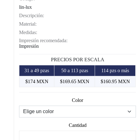
lin-lux
Descripción:
Material:
Medidas:
Impresión recomendada:
Impresión
PRECIOS POR ESCALA
31 a 49 pzas
50 a 113 pzas
114 pzs o más
$174 MXN
$169.65 MXN
$160.95 MXN
Color
Cantidad