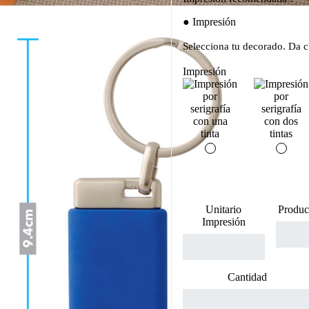
Impresión
Selecciona tu decorado. Da cl
Impresión
Unitario
Produc
Impresión
Cantidad