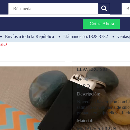
Cotiza Ahora
Envíos a toda la República
Llámanos 55.1328.3782
ventas
SIO
LLAVERO SIO
Código:
CAT0003
lla-SiO
Descripción:
Novedoso llavero con combin
satinado con cubierta de sili
grabado en bajo relieve. Incl
Material:
METAL + SILICON