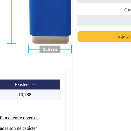
Gra
Agrégal
Existencias
10,788
 mxn entre diversos
adas son de carácter