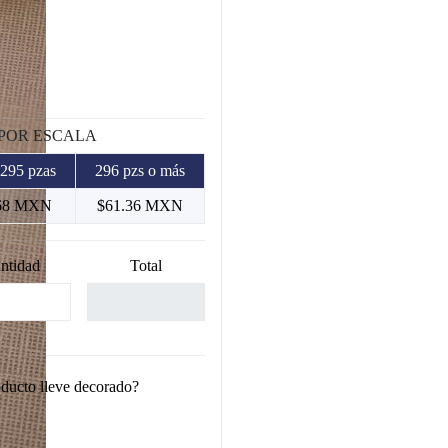
 POR ESCALA
 295 pzas
296 pzs o más
68 MXN
$61.36 MXN
ntidad
Total
oducto lleve decorado?