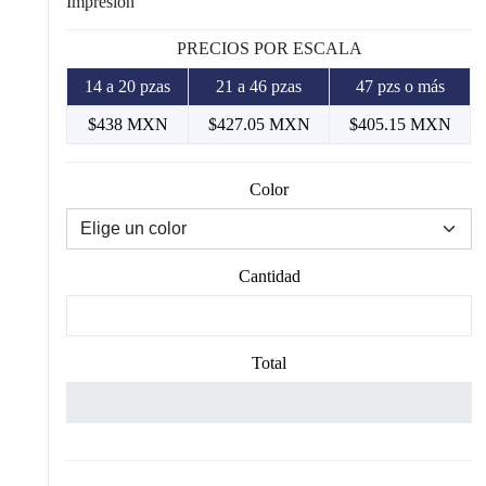
Impresión
PRECIOS POR ESCALA
14 a 20 pzas
21 a 46 pzas
47 pzs o más
$438 MXN
$427.05 MXN
$405.15 MXN
Color
Cantidad
Total