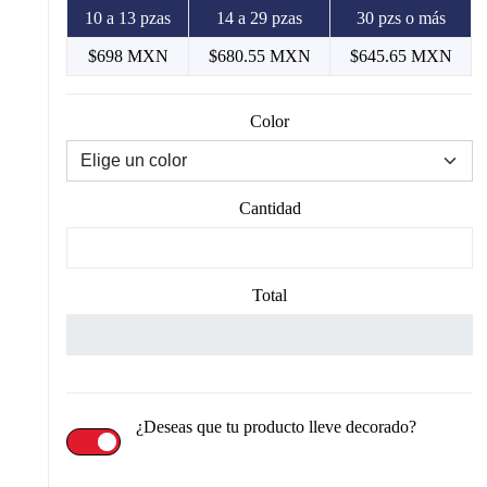
10 a 13 pzas
14 a 29 pzas
30 pzs o más
$698 MXN
$680.55 MXN
$645.65 MXN
Color
Cantidad
Total
¿Deseas que tu producto lleve decorado?