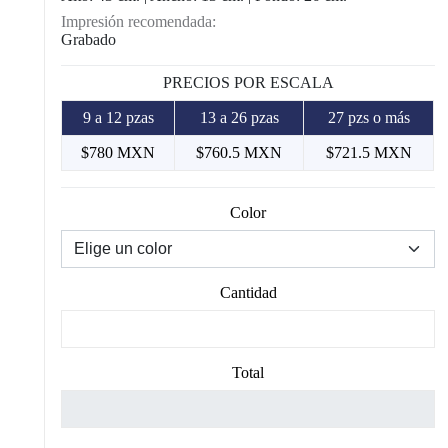
Impresión recomendada:
Grabado
PRECIOS POR ESCALA
9 a 12 pzas
13 a 26 pzas
27 pzs o más
$780 MXN
$760.5 MXN
$721.5 MXN
Color
Cantidad
Total