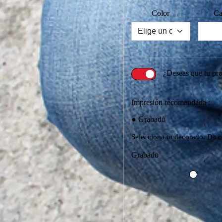
Color
Ca
¿Deseas que tu pr
Impresión recomendada :
Grabado
Selecciona tu decorado. Da cl
Grabado