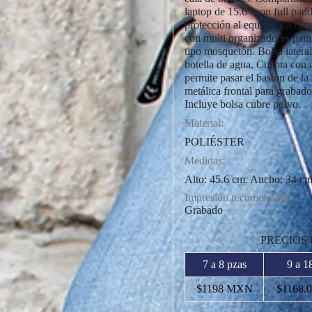
laptop de 15.6” con full pa
protección al equipo. La cara
con multi organizadores para
tipo mosquetón. Bolsa latera
botella de agua. Cuenta con 
permite pasar el bastón de la
metálica frontal para grabado
Incluye bolsa cubre polvo.
Material:
POLIÉSTER
Medidas:
Alto: 45.6 cm. Ancho: 34 c
Impresión recomendada:
Grabado
PRECIOS
7 a 8 pzas
9 a 1
$1198 MXN
$1168.