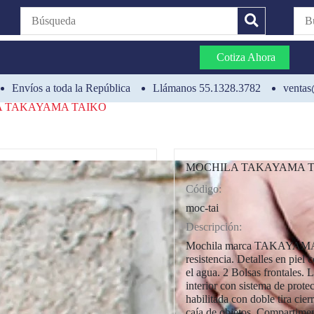
Cotiza Ahora
Envíos a toda la República
Llámanos 55.1328.3782
ventas
 TAKAYAMA TAIKO
MOCHILA TAKAYAMA 
Código:
CAT0003
moc-tai
Descripción:
Mochila marca TAKAYAMA, fa
resistencia. Detalles en piel 
el agua. 2 Bolsas frontales. 
interior con sistema de prote
habilitada con doble tira cierr
caía de objetos. Compartimen