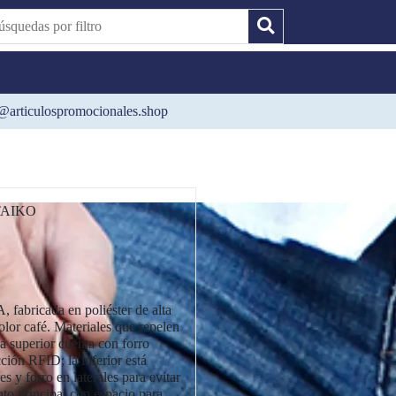
@articulospromocionales.shop
TAIKO
bricada en poliéster de alta
color café. Materiales que repelen
La superior cuenta con forro
cción RFID; la inferior está
es y forro en laterales para evitar
to principal con espacio para