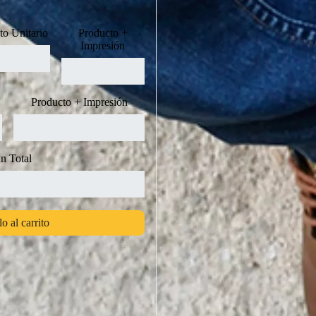
to Unitario
Producto +
Impresión
Producto + Impresión
n Total
o al carrito