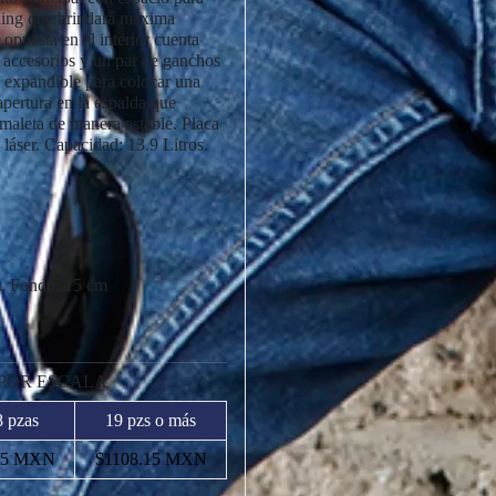
dding que brindará máxima
 opuesta en el interior cuenta
 accesorios y un par de ganchos
l expandible para colocar una
apertura en la espalda que
 maleta de manera estable. Placa
 láser. Capacidad: 13.9 Litros.
m. Fondo: 15 cm
 POR ESCALA
8 pzas
19 pzs o más
05 MXN
$1108.15 MXN