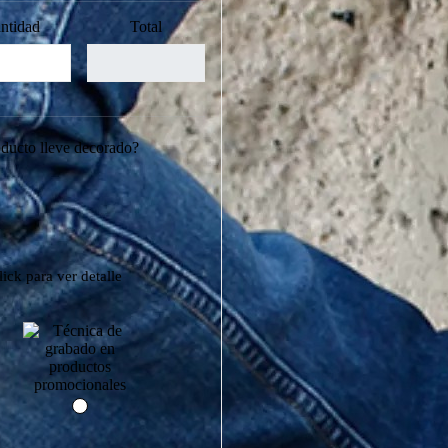
ntidad
Total
oducto lleve decorado?
ick para ver detalle