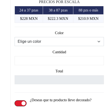
PRECIOS POR ESCALA
24 a 37 pzas
38 a 87 pzas
88 pzs o más
$228 MXN
$222.3 MXN
$210.9 MXN
Color
Cantidad
Total
¿Deseas que tu producto lleve decorado?