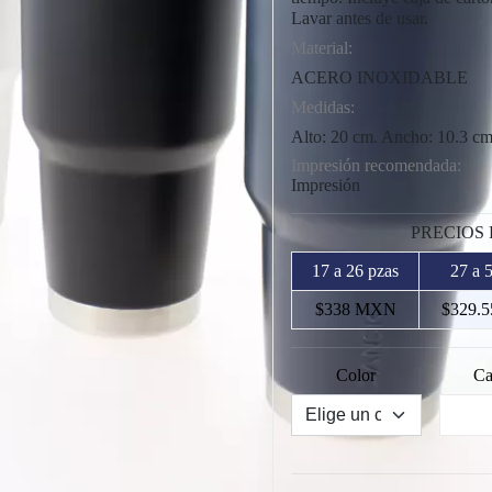
Lavar antes de usar.
Material:
ACERO INOXIDABLE
Medidas:
Alto: 20 cm. Ancho: 10.3 c
Impresión recomendada:
Impresión
PRECIOS
17 a 26 pzas
27 a 
$338 MXN
$329.
Color
Ca