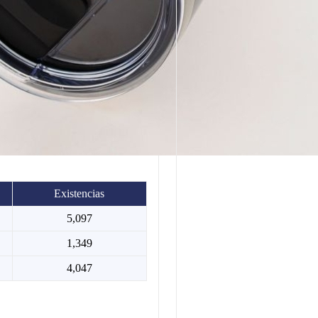
Existencias
5,097
1,349
4,047