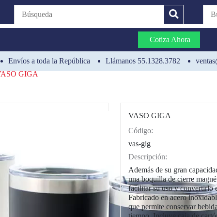
Cotiza Ahora
Envíos a toda la República
Llámanos 55.1328.3782
ventas
VASO GIGA
VASO GIGA
Código:
CAT0003
vas-gig
Descripción:
Además de su gran capacidad
una boquilla de cierre magnét
facilitar su uso y convertirlo
Fabricado en acero inoxidabl
que permite conservar bebidas
tiempo. Incluye caja de cart