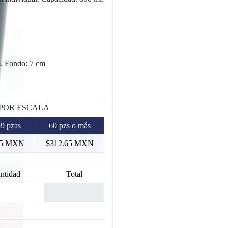
m. Fondo: 7 cm
 POR ESCALA
59 pzas
60 pzs o más
55 MXN
$312.65 MXN
ntidad
Total