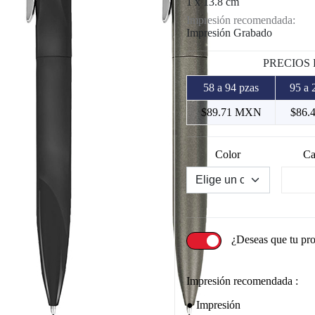
1 x 13.8 cm
Impresión recomendada:
Impresión Grabado
PRECIOS
58 a 94 pzas
95 a 
$89.71 MXN
$86.
Color
Ca
¿Deseas que tu pr
Impresión recomendada :
Impresión