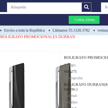
Cotiza Ahora
Envíos a toda la República
Llámanos 55.1328.3782
ventas
BOLIGRAFO PROMOCIONALES DURBAN
BOLIGRAFO PROMOCI
Código:
CAT0004
SH1275
Descripción:
BOLíGRAFO DURBAN(Mecan
estuche.)
Material:
Medidas: