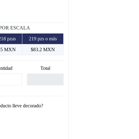
 POR ESCALA
218 pzas
219 pzs o más
45 MXN
$83.2 MXN
ntidad
Total
oducto lleve decorado?