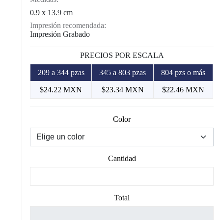
0.9 x 13.9 cm
Impresión recomendada:
Impresión Grabado
PRECIOS POR ESCALA
209 a 344 pzas
345 a 803 pzas
804 pzs o más
$24.22 MXN
$23.34 MXN
$22.46 MXN
Color
Cantidad
Total