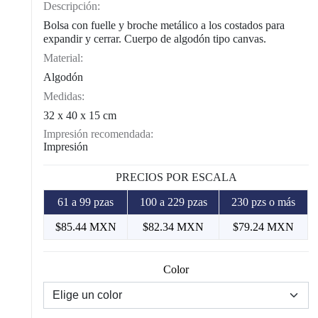
Descripción:
Bolsa con fuelle y broche metálico a los costados para
expandir y cerrar. Cuerpo de algodón tipo canvas.
Material:
Algodón
Medidas:
32 x 40 x 15 cm
Impresión recomendada:
Impresión
PRECIOS POR ESCALA
61 a 99 pzas
100 a 229 pzas
230 pzs o más
$85.44 MXN
$82.34 MXN
$79.24 MXN
Color