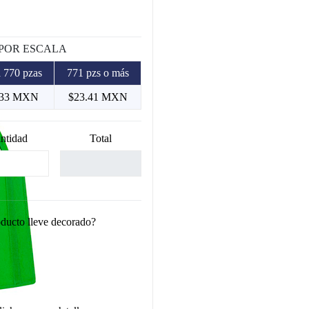
 POR ESCALA
 770 pzas
771 pzs o más
.33 MXN
$23.41 MXN
ntidad
Total
oducto lleve decorado?