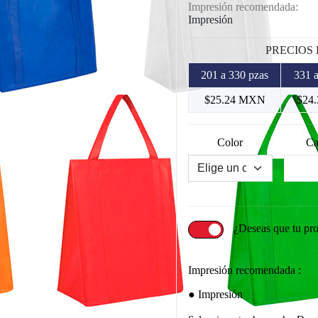
Impresión recomendada:
Impresión
PRECIOS
201 a 330 pzas
331 a
$25.24 MXN
$24
Color
Ca
¿Deseas que tu pr
Impresión recomendada :
Impresión