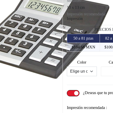
Medidas:
13 x 13 cm
Impresión recomendada:
Impresión
PRECIOS
50 a 81 pzas
82 a
$104.68 MXN
$100
Color
Ca
¿Deseas que tu pr
Impresión recomendada :