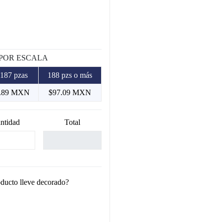
 POR ESCALA
 187 pzas
188 pzs o más
.89 MXN
$97.09 MXN
ntidad
Total
oducto lleve decorado?