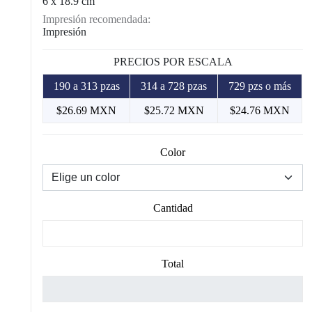
6 x 18.9 cm
Impresión recomendada:
Impresión
PRECIOS POR ESCALA
190 a 313 pzas
314 a 728 pzas
729 pzs o más
$26.69 MXN
$25.72 MXN
$24.76 MXN
Color
Cantidad
Total