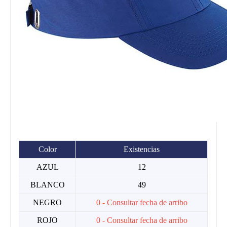
Color
Existencias
AZUL
12
BLANCO
49
NEGRO
0 - Consultar fecha de arribo
ROJO
0 - Consultar fecha de arribo