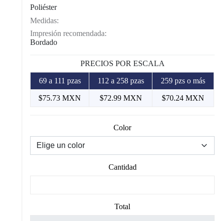
Poliéster
Medidas:
Impresión recomendada:
Bordado
PRECIOS POR ESCALA
69 a 111 pzas
112 a 258 pzas
259 pzs o más
$75.73 MXN
$72.99 MXN
$70.24 MXN
Color
Cantidad
Total