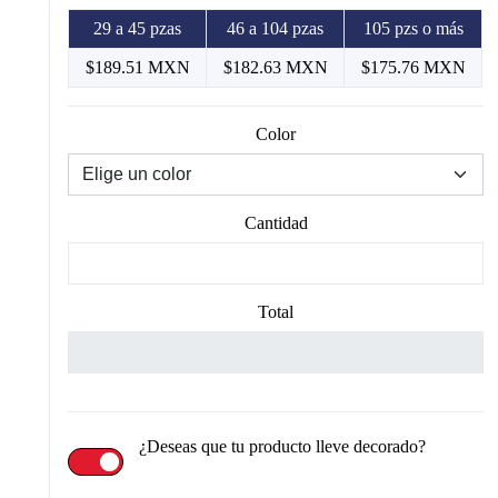
29 a 45 pzas
46 a 104 pzas
105 pzs o más
$189.51 MXN
$182.63 MXN
$175.76 MXN
Color
Cantidad
Total
¿Deseas que tu producto lleve decorado?