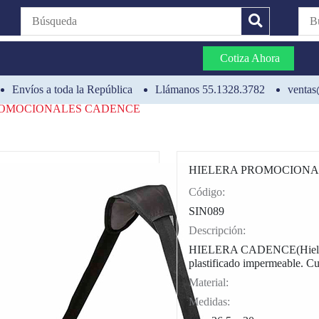
Cotiza Ahora
Envíos a toda la República
Llámanos 55.1328.3782
ventas
ROMOCIONALES CADENCE
HIELERA PROMOCIONA
Código:
CAT0004
SIN089
Descripción:
HIELERA CADENCE(Hielera 
plastificado impermeable. Cu
Material:
Medidas: