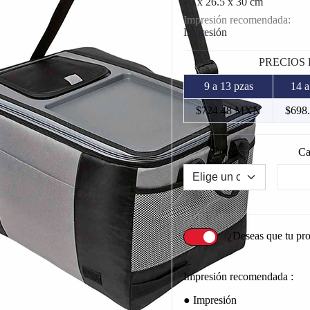
40 x 26.5 x 30 cm
Impresión recomendada:
Impresión
PRECIOS
9 a 13 pzas
14 a
$724.48 MXN
$698
Color
Ca
¿Deseas que tu pr
Impresión recomendada :
Impresión