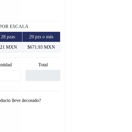
 POR ESCALA
 28 pzas
29 pzs o más
.21 MXN
$671.93 MXN
ntidad
Total
oducto lleve decorado?