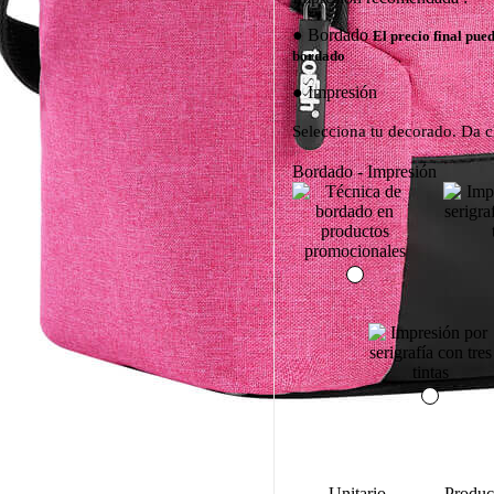
Bordado
El precio final pue
bordado
Impresión
Selecciona tu decorado. Da cl
Bordado - Impresión
Unitario
Produc