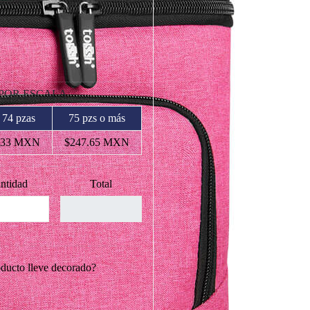
 POR ESCALA
 74 pzas
75 pzs o más
.33 MXN
$247.65 MXN
ntidad
Total
oducto lleve decorado?