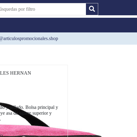
@articulospromocionales.shop
ALES HERNAN
ado y sellado. Bolsa principal y
uye asa de agarre superior y
.
ro