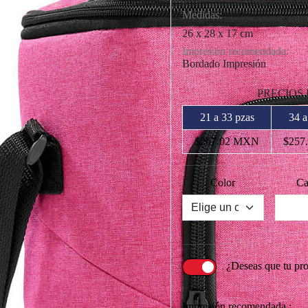
Medidas:
26 x 28 x 17 cm
Impresión recomendada:
Bordado Impresión
PRECIOS
21 a 33 pzas
34 a
$267.02 MXN
$257
Color
Ca
¿Deseas que tu pr
Impresión recomendada :