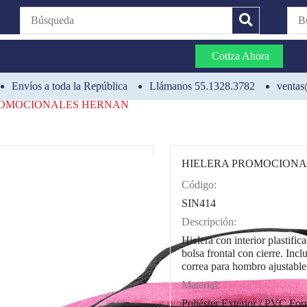
Cotiza Ahora
Envíos a toda la República
Llámanos 55.1328.3782
ventas
ROMOCIONALES HERNAN
HIELERA PROMOCION
Código:
CAT0004
SIN414
Descripción:
Hielera con interior plastific
bolsa frontal con cierre. Incl
correa para hombro ajustable
Material:
Poliéster Exterior / PVC For