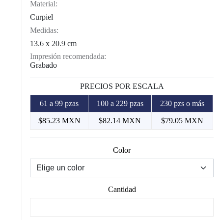
Material:
Curpiel
Medidas:
13.6 x 20.9 cm
Impresión recomendada:
Grabado
PRECIOS POR ESCALA
61 a 99 pzas
100 a 229 pzas
230 pzs o más
$85.23 MXN
$82.14 MXN
$79.05 MXN
Color
Cantidad