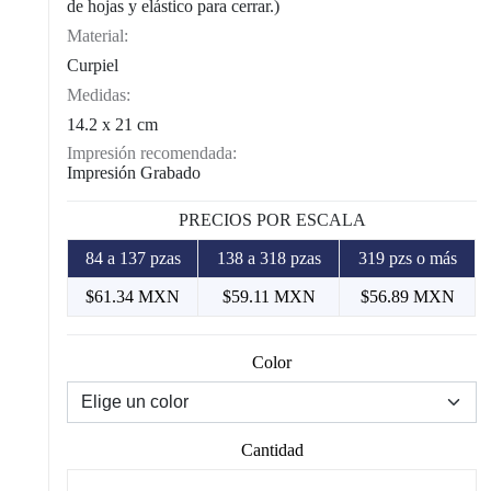
de hojas y elástico para cerrar.)
Material:
Curpiel
Medidas:
14.2 x 21 cm
Impresión recomendada:
Impresión Grabado
PRECIOS POR ESCALA
84 a 137 pzas
138 a 318 pzas
319 pzs o más
$61.34 MXN
$59.11 MXN
$56.89 MXN
Color
Cantidad