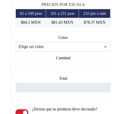
PRECIOS POR ESCALA
62 a 100 pzas
101 a 231 pzas
232 pzs o más
$84.5 MXN
$81.43 MXN
$78.37 MXN
Color
Cantidad
Total
¿Deseas que tu producto lleve decorado?