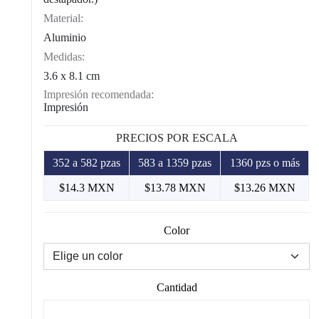
Material:
Aluminio
Medidas:
3.6 x 8.1 cm
Impresión recomendada:
Impresión
PRECIOS POR ESCALA
352 a 582 pzas
583 a 1359 pzas
1360 pzs o más
$14.3 MXN
$13.78 MXN
$13.26 MXN
Color
Cantidad