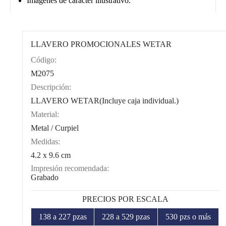
Imágenes de carácter illustrativo.
LLAVERO PROMOCIONALES WETAR
Código:
CAT0004
M2075
Descripción:
LLAVERO WETAR(Incluye caja individual.)
Material:
Metal / Curpiel
Medidas:
4.2 x 9.6 cm
Impresión recomendada:
Grabado
PRECIOS POR ESCALA
138 a 227 pzas
228 a 529 pzas
530 pzs o más