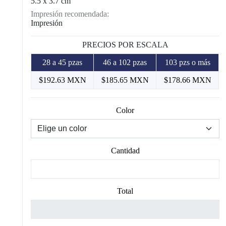
5.5 x 3.7 cm
Impresión recomendada:
Impresión
PRECIOS POR ESCALA
28 a 45 pzas
46 a 102 pzas
103 pzs o más
$192.63 MXN
$185.65 MXN
$178.66 MXN
Color
Cantidad
Total