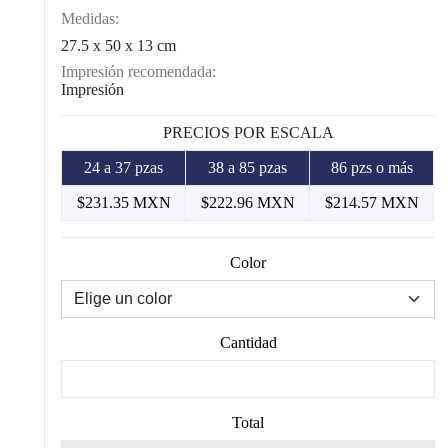
Medidas:
27.5 x 50 x 13 cm
Impresión recomendada:
Impresión
PRECIOS POR ESCALA
24 a 37 pzas
38 a 85 pzas
86 pzs o más
$231.35 MXN
$222.96 MXN
$214.57 MXN
Color
Cantidad
Total