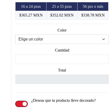
16 a 24 pzas
25 a 55 pzas
56 pzs o más
$365.27 MXN
$352.02 MXN
$338.78 MXN
Color
Cantidad
Total
¿Deseas que tu producto lleve decorado?