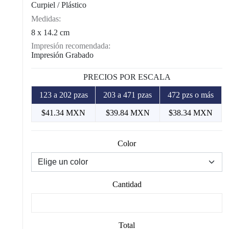
Curpiel / Plástico
Medidas:
8 x 14.2 cm
Impresión recomendada:
Impresión Grabado
PRECIOS POR ESCALA
123 a 202 pzas
203 a 471 pzas
472 pzs o más
$41.34 MXN
$39.84 MXN
$38.34 MXN
Color
Cantidad
Total