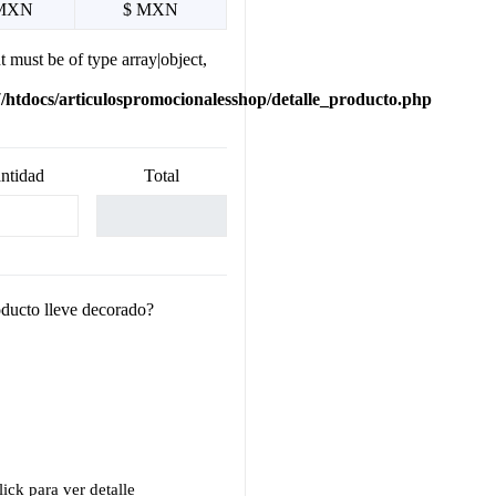
MXN
$ MXN
t must be of type array|object,
htdocs/articulospromocionalesshop/detalle_producto.php
ntidad
Total
oducto lleve decorado?
ick para ver detalle