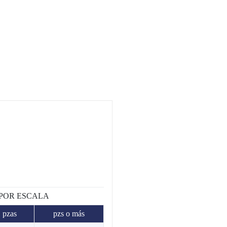
 POR ESCALA
1 pzas
pzs o más