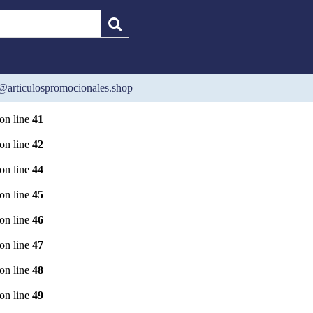
on line
36
on line
37
on line
38
@articulospromocionales.shop
cionalesshop/detalle_producto.php
on line
40
on line
41
on line
42
on line
44
on line
45
on line
46
on line
47
on line
48
on line
49