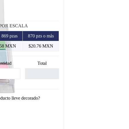
 POR ESCALA
 869 pzas
870 pzs o más
.58 MXN
$20.76 MXN
ntidad
Total
oducto lleve decorado?