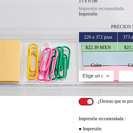
15 x 6 cm
Impresión recomendada:
Impresión
PRECIOS
226 a 372 pzas
373 a
$22.39 MXN
$21
Color
Ca
¿Deseas que tu pr
Impresión recomendada :
Impresión